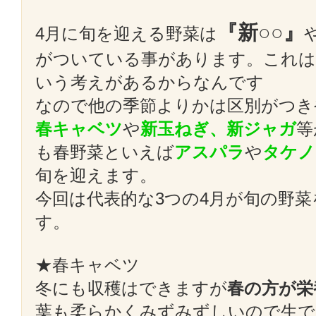
『新○○』
4月に旬を迎える野菜は
がついている事があります。これは
いう考えがあるからなんです
なので他の季節よりかは区別がつき
春キャベツ
や
新玉ねぎ、新ジャガ
等
も春野菜といえば
アスパラ
や
タケノ
旬を迎えます。
今回は代表的な3つの4月が旬の野
す。
★春キャベツ
冬にも収穫はできますが
春の方が栄
葉も柔らかくみずみずしいので生で