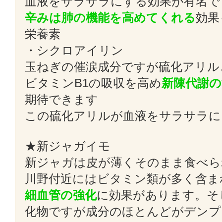
血液をサラサラにする効果が有名で
辛みは肺の機能を高めてくれる
効果
栄養素
・シクロアイリン
玉ねぎの催涙成分ですが硫化アリル
ビタミンB1の吸収を高め
新陳代謝の
期待できます
この硫化アリルが血液をサラサラに
★新ジャガイモ
新ジャガは皮が薄くそのまま食べら
川野付近にはビタミン類が多く含ま
細血管の強化
に効果があります。そ
化物ですが成分のほとんどがデンプ