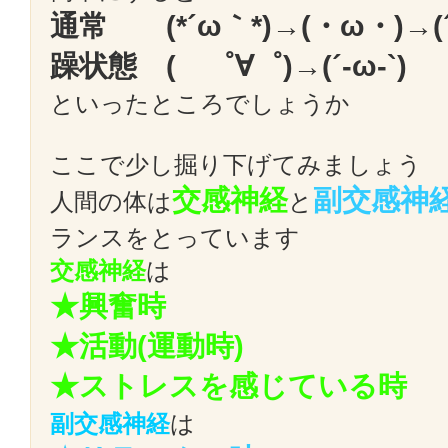
通常 (*´ω｀*)→(・ω・)→(
躁状態 ( ゜∀゜)→(´-ω-`)
といったところでしょうか
ここで少し掘り下げてみましょう
交感神経
副交感神
人間の体は
と
ランスをとっています
交感神経
は
★興奮時
★活動(運動時)
★ストレスを感じている時
副交感神経
は