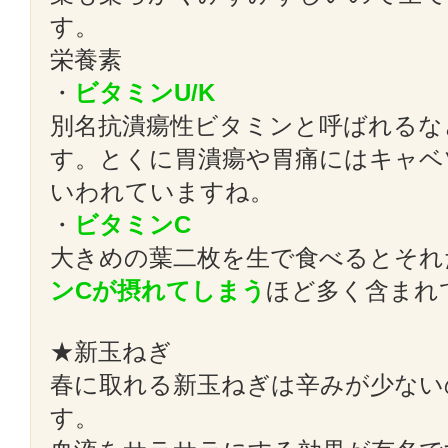
す。
栄養素
・
ビタミンU/K
別名抗潰瘍性ビタミンと呼ばれるな
す。とくに胃潰瘍や胃痛にはキャベ
いわれていますね。
・
ビタミンC
大きめの葉二枚を生で食べるとそれ
ンCが摂れてしまう
ほど多く含ま
★新玉ねぎ
春に取れる新玉ねぎは辛みが少ない
す。