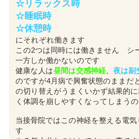
☆リラックス時
☆睡眠時
☆休憩時
にそれぞれ働きます
この2つは同時には働きません シ
一方しか働かないのです
健康な人は
昼間は交感神経
、
夜は副
のですが4月病で興奮状態のままだ
の切り替えがうまくいかず結果的に
く体調を崩しやすくなってしまうの
当接骨院ではこの神経を整える電気
す