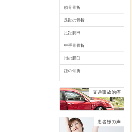
鎖骨骨折
足趾の骨折
足趾脱臼
中手骨骨折
指の脱臼
踵の骨折