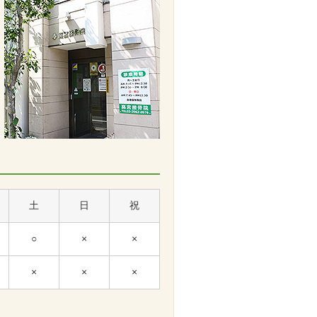
土
日
祝
○
×
×
×
×
×