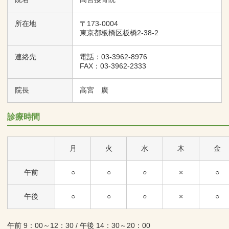
所在地
〒173-0004
東京都板橋区板橋2-38-2
連絡先
電話：03-3962-8976
FAX：03-3962-2333
院長
高宮 廣
診療時間
月
火
水
木
金
午前
○
○
○
×
○
午後
○
○
○
×
○
午前 9：00～12：30 / 午後 14：30～20：00