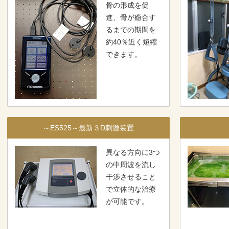
骨の形成を促
進、骨が癒合す
るまでの期間を
約40％近く短縮
できます。
～ES525～最新３D刺激装置
異なる方向に3つ
の中周波を流し
干渉させること
で立体的な治療
が可能です。