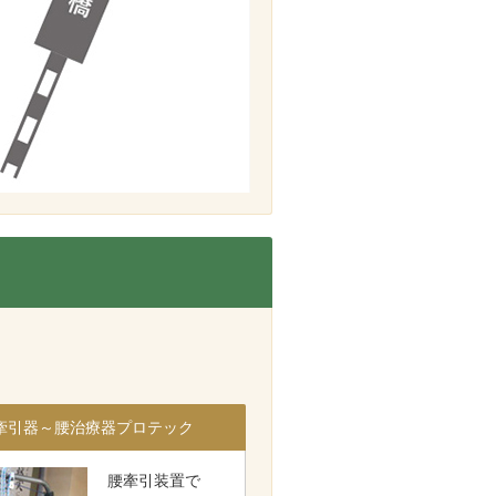
牽引器～腰治療器プロテック
腰牽引装置で