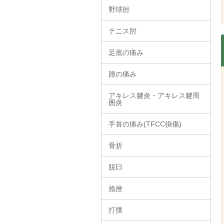
野球肘
テニス肘
足底の痛み
踵の痛み
アキレス腱炎・アキレス腱周
囲炎
手首の痛み(TFCC損傷)
骨折
脱臼
捻挫
打撲