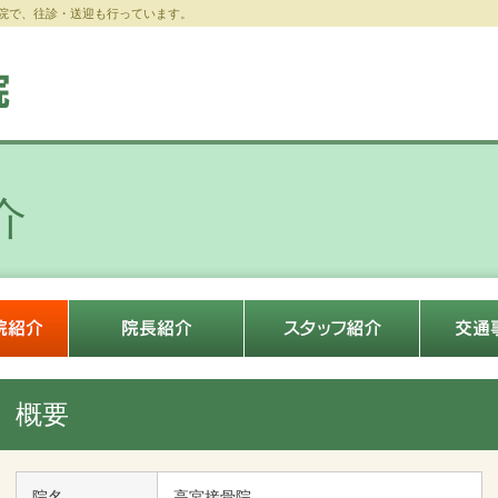
院で、往診・送迎も行っています。
介
概要
院名
高宮接骨院