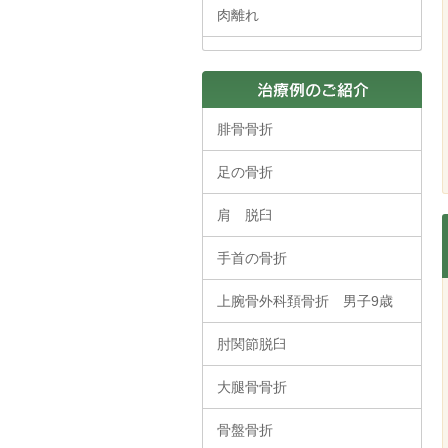
肉離れ
腓骨骨折
足の骨折
肩 脱臼
手首の骨折
上腕骨外科頚骨折 男子9歳
肘関節脱臼
大腿骨骨折
骨盤骨折